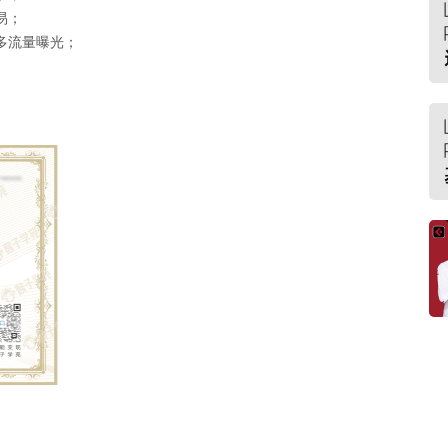
易；
多流量曝光；