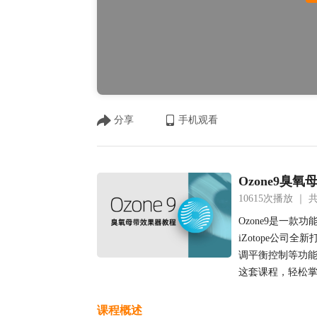
分享
手机观看
Ozone9臭
10615次播放 ｜
Ozone9是一
iZotope公
调平衡控制等功
这套课程，轻松掌握
课程概述