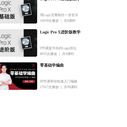
用Logic完整制作一首音乐
16939次播放 ｜
共8课时
Logic Pro X进阶版教学
9节课提升你的Logic段位
8035次播放 ｜
共9课时
零基础学编曲
99节课帮你快速入门编曲
17017次播放 ｜
共99课时