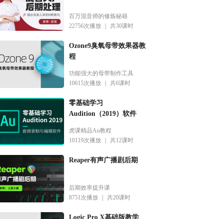
时长：08分30秒
百万混音师的修炼秘籍
22756次播放 ｜
共30课时
Lesson 10 怎样学习一首流行歌
时长：07分05秒
Ozone9臭氧母带效果器教
程
功能强大的母带制作工具
10615次播放 ｜
共6课时
零基础学习
Audition（2019）软件
虎课精品Au教程
10119次播放 ｜
共12课时
Reaper有声广播剧后期
后期效率提升课
8751次播放 ｜
共20课时
Logic Pro X基础版教学