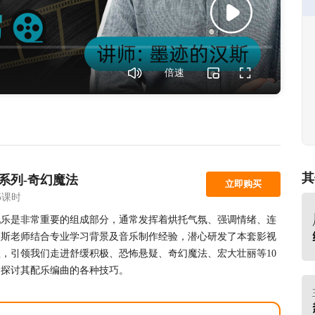
倍速
其
系列-奇幻魔法
立即购买
5课时
配乐是非常重要的组成部分，通常发挥着烘托气氛、强调情绪、连
汉斯老师结合专业学习背景及音乐制作经验，潜心研发了本套影视
，引领我们走进舒缓积极、恐怖悬疑、奇幻魔法、宏大壮丽等10
，探讨其配乐编曲的各种技巧。