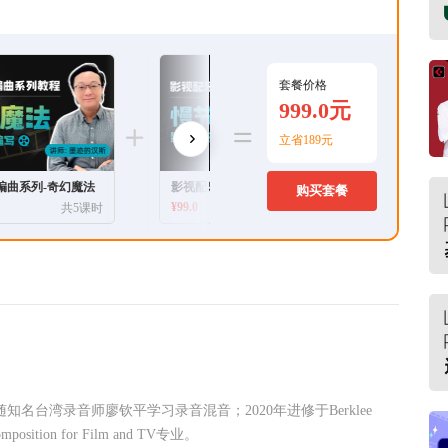
套餐价格
999.0元
立省189元
编曲系列-奇幻魔法
影视配乐编曲系列-慢节奏
影视配乐
购买套餐
¥
99.0
¥
99.0
共5课时
共5课时
随知名台湾录音师廖钦平学习录音混音；2020年进修于Berklee
omposition for Film and TV专业。