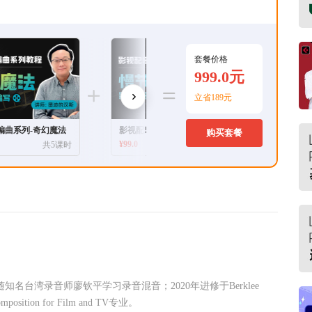
套餐价格
999.0元
立省189元
编曲系列-奇幻魔法
影视配乐编曲系列-慢节奏
影视配乐
购买套餐
¥
99.0
¥
99.0
共5课时
共5课时
随知名台湾录音师廖钦平学习录音混音；2020年进修于Berklee
omposition for Film and TV专业。