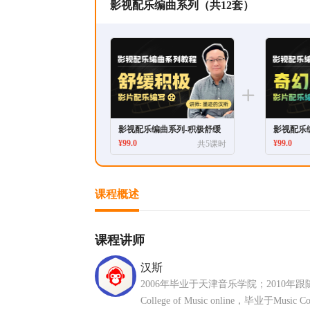
影视配乐编曲系列（共12套）
影视配乐编曲系列-积极舒缓
影视配乐
¥
99.0
¥
99.0
共5课时
课程概述
课程讲师
汉斯
2006年毕业于天津音乐学院；2010年跟
College of Music online，毕业于Music C