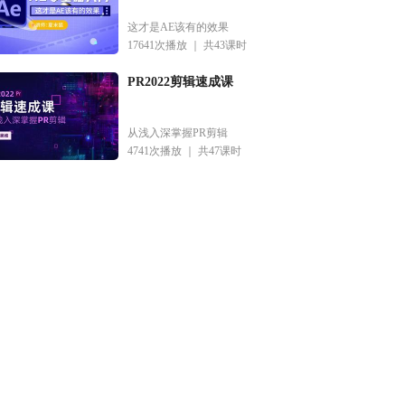
这才是AE该有的效果
17641次播放 ｜
共43课时
PR2022剪辑速成课
从浅入深掌握PR剪辑
4741次播放 ｜
共47课时