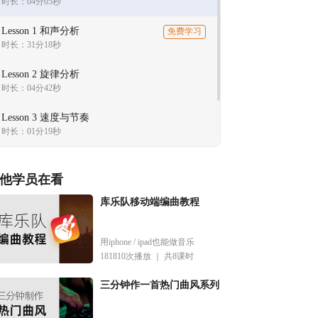
时长：04分05秒
Lesson 1 和声分析
免费学习
时长：31分18秒
Lesson 2 旋律分析
时长：04分42秒
Lesson 3 速度与节奏
时长：01分19秒
Lesson 4 管弦配器
时长：08分45秒
他学员在看
库乐队移动端编曲教程
用iphone / ipad也能做音乐
181810次播放 ｜
共8课时
三分钟作一首热门曲风系列