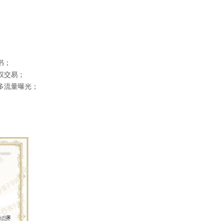
书；
权交易；
多流量曝光；