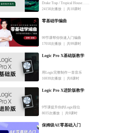
Drake Trap / Tropical House……
24158次播放 ｜
共10课时
零基础学编曲
99节课帮你快速入门编曲
17018次播放 ｜
共99课时
编曲系列-高强度
Logic Pro X基础版教学
影视配乐编曲系列-悲伤情绪
影视配乐
¥
99.0
¥
99.0
共5课时
共5课时
用Logic完整制作一首音乐
16939次播放 ｜
共8课时
Logic Pro X进阶版教学
9节课提升你的Logic段位
8035次播放 ｜
共9课时
保姆级AE零基础入门