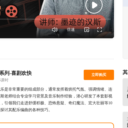
倍速
其
系列-喜剧欢快
立即购买
5课时
配乐是非常重要的组成部分，通常发挥着烘托气氛、强调情绪、连
汉斯老师结合专业学习背景及音乐制作经验，潜心研发了本套影视
，引领我们走进舒缓积极、恐怖悬疑、奇幻魔法、宏大壮丽等10
，探讨其配乐编曲的各种技巧。