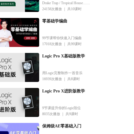
Drake Trap / Tropical House……
24158次播放 ｜
共10课时
零基础学编曲
99节课帮你快速入门编曲
17018次播放 ｜
共99课时
Logic Pro X基础版教学
用Logic完整制作一首音乐
16939次播放 ｜
共8课时
Logic Pro X进阶版教学
9节课提升你的Logic段位
8035次播放 ｜
共9课时
保姆级AE零基础入门