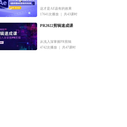
这才是AE该有的效果
17641次播放 ｜
共43课时
PR2022剪辑速成课
从浅入深掌握PR剪辑
4742次播放 ｜
共47课时